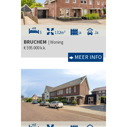
5
132m²
ja
Ja
BRUCHEM
| Woning
€ 595.000 k.k.
MEER INFO