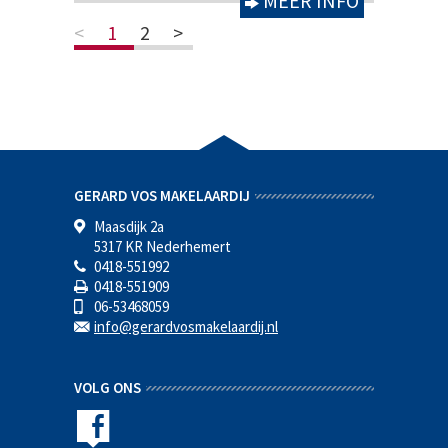
MEER INFO
<
1
2
>
GERARD VOS MAKELAARDIJ
Maasdijk 2a
5317 KR Nederhemert
0418-551992
0418-551909
06-53468059
info@gerardvosmakelaardij.nl
VOLG ONS