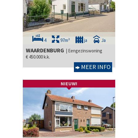
4
97m²
ja
Ja
WAARDENBURG
| Eengezinswoning
€ 450.000 k.k.
MEER INFO
NIEUW!