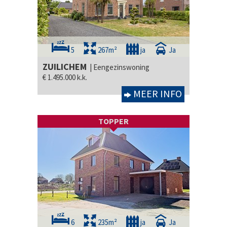
5
267m²
ja
Ja
ZUILICHEM
| Eengezinswoning
€ 1.495.000 k.k.
MEER INFO
TOPPER
6
235m²
ja
Ja