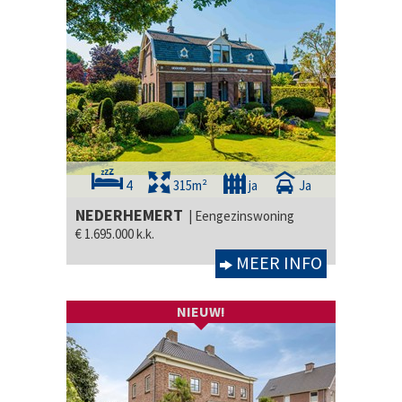
4
315m²
ja
Ja
NEDERHEMERT
| Eengezinswoning
€ 1.695.000 k.k.
MEER INFO
NIEUW!