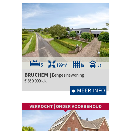
5
199m²
ja
Ja
BRUCHEM
| Eengezinswoning
€ 850.000 k.k.
MEER INFO
VERKOCHT | ONDER VOORBEHOUD