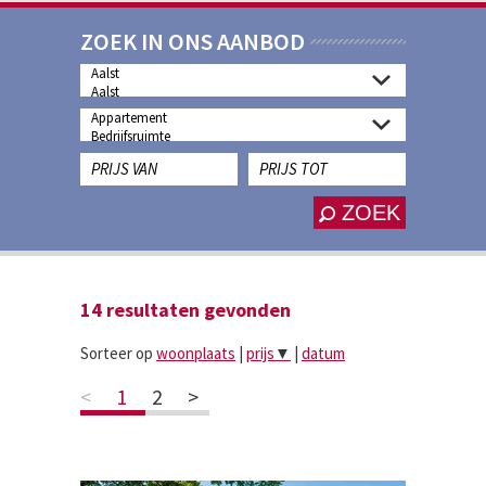
ZOEK IN ONS AANBOD
ZOEK
14
resultaten gevonden
Sorteer op
woonplaats
|
prijs
▼
|
datum
<
1
2
>