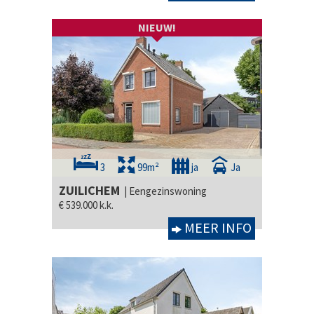
NIEUW!
3
99m²
ja
Ja
ZUILICHEM
| Eengezinswoning
€ 539.000 k.k.
MEER INFO