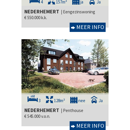
4
157m²
ja
Ja
NEDERHEMERT
| Eengezinswoning
€ 550.000 k.k.
MEER INFO
3
128m²
nee
Ja
NEDERHEMERT
| Penthouse
€ 545.000 v.o.n.
MEER INFO