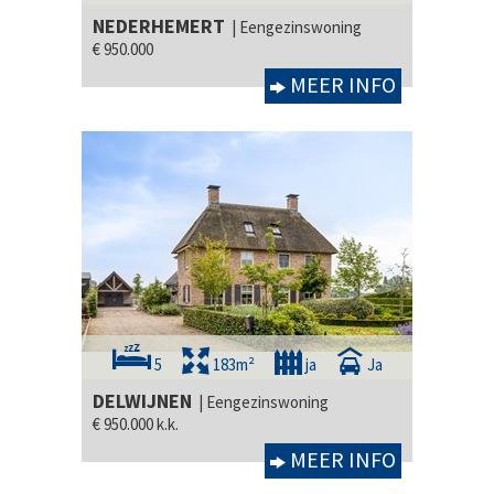
NEDERHEMERT
| Eengezinswoning
€ 950.000
MEER INFO
5
183m²
ja
Ja
DELWIJNEN
| Eengezinswoning
€ 950.000 k.k.
MEER INFO