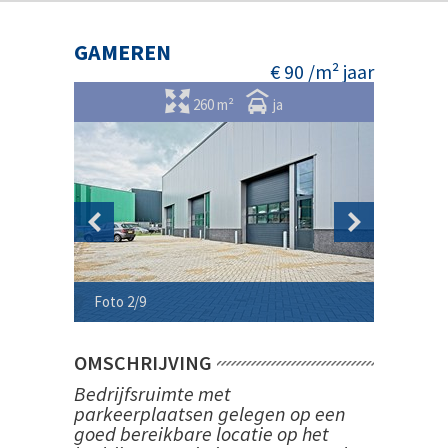
GAMEREN
€ 90 /m² jaar
260 m²
ja
Foto 2/9
Foto 3/9
OMSCHRIJVING
Bedrijfsruimte met
parkeerplaatsen gelegen op een
goed bereikbare locatie op het