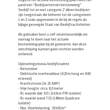
pand een "Bedrijventerrein bestemming"
'bedrijf tot en met categorie 2' alleen bedrijven
zijn toegestaan die behoren tot de categorieën
1 en 2 zoals opgenomen in de bij de regels als
bijlage gevoegde Staat van Bedrijfsactiviteiten.
Als gebruiker bent u zelf verantwoordelijk om
navraag te doen naar het actuele
bestemmingsplan bij de gemeente. Aan deze
omschrijving kunnen geen rechten worden
ontleend.
Opleveringsniveau bedrijfsruimte
- Betonvloer
- Elektrische overheaddeur (4.20 m hoog en 4.00
m breed)
- Krachtstroom (3x 25 AMP)
- Vrije hoogte: circa. 8,0 meter
- Rc waarde dak: 9.0 ( 2x10cm PIR-isolatie)
- Rc waarde wand 7.55 (140mm Quadcore
isolatie)
- Max. Vloerbelasting : 30 kN/m²