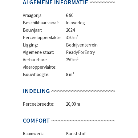
ALGEMENE INFORMATIE
Vraagprijs:
€ 90
Beschikbaar vanaf:
In overleg
Bouwjaar:
2024
Perceeloppervlakte:
320 m²
Ligging:
Bedrijventerrein
Algemene staat:
ReadyForEntry
Verhuurbare
250 m²
vloeroppervlakte:
Bouwhoogte:
8 m²
INDELING
Perceelbreedte:
20,00 m
COMFORT
Raamwerk:
Kunststof