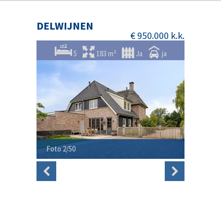
DELWIJNEN
€ 950.000 k.k.
5
183 m²
Ja
ja
Foto 2/50
Foto 3/5