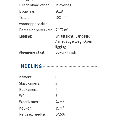
Beschikbaar vanaf:
In overleg
Bouwjaar:
2018
Totale
183 m²
woonoppervlakte:
Perceeloppervlakte:
2 172 m²
Ligging:
Vrij uitzicht, Landelijk,
Aan rustige weg, Open
ligging
Algemene staat:
LuxuryFinish
INDELING
Kamers:
8
Slaapkamers:
5
Badkamers:
2
WC:
3
Woonkamer:
24 m²
Keuken:
39 m²
Perceelbreedte:
14,50 m