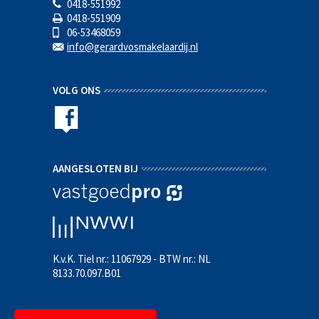
0418-551992
0418-551909
06-53468059
info@gerardvosmakelaardij.nl
VOLG ONS
AANGESLOTEN BIJ
K.v.K. Tiel nr.: 11067929 - BTW nr.: NL
8133.70.097.B01