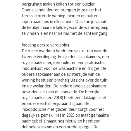
bergruimte maken koken tot een plezier.
Openslaande deuren brengen je zo naar het
terras achter de woning, binnen en buiten
lopen naadloos in elkaar over. Ook kun je vanuit
de keuken naar de kelder, waar de warmtepomp
te vinden is en naar de hal met de achteringang.
Indeling eerste verdieping:
De ruime overloop heeft een vaste trap naar de
tweede verdieping. Er zijn drie slaapkamers, een
royale badkamer, een toilet en een praktische
inbouwkast voor de wasmachine en droger. De
ouderslaapkamer aan de achterzijde van de
woning heeft een prachtig uitzicht over de tuin
en de weilanden. De andere twee slaapkamers
bevinden zich aan de voorzijde. De heerlijke
royale badkamer (2018) heeft een dakkapel met
eronder een half vrijstaand ligbad. De
inloopdouche met glazen deur zorgt voor het
dagelijkse gemak. Het in 2025 op maat gemaakte
badmeubel is haast nog nieuw en heeft een
dubbele waskom en een brede spiegel. De