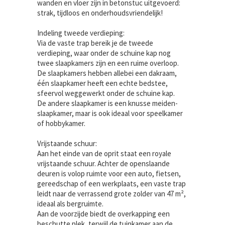
wanden en vloer zijn in betonstuc uitgevoerd:
strak, tijdloos en onderhoudsvriendelijk!
Indeling tweede verdieping:
Via de vaste trap bereik je de tweede
verdieping, waar onder de schuine kap nog
twee slaapkamers zijn en een ruime overloop.
De slaapkamers hebben allebei een dakraam,
één slaapkamer heeft een echte bedstee,
sfeervol weggewerkt onder de schuine kap.
De andere slaapkamer is een knusse meiden-
slaapkamer, maar is ook ideaal voor speelkamer
of hobbykamer.
Vrijstaande schuur:
Aan het einde van de oprit staat een royale
vrijstaande schuur. Achter de openslaande
deuren is volop ruimte voor een auto, fietsen,
gereedschap of een werkplaats, een vaste trap
leidt naar de verrassend grote zolder van 47 m²,
ideaal als bergruimte.
Aan de voorzijde biedt de overkapping een
beschutte plek, terwijl de tuinkamer aan de