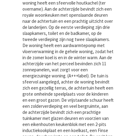
woning heeft een sfeervolle houtkachel (ter
overname). Aan de achterzijde bevindt zich een
royale woonkeuken met openslaande deuren
naar de achtertuin en een prachtig uitzicht over
de landerijen. Op de eerste verdieping zijn drie
slaapkamers, toilet en de badkamer, op de
tweede verdieping zijn nog twee slaapkamers.
De woning heeft een aardwarmtepomp met
vloerverwarming in de gehele woning, zodat het
in de zomer koel is en in de winter warm. Aan de
achterzijde van het perceel bevinden zich 11
zonnepanelen, wat zorgt voor een
energiezuinige woning. (A+++label). De tuin is
sfeervol aangelegd, achter de woning bevindt
zich een gezellig terras, de achtertuin heeft een
grote omheinde speelplaats voor de kinderen
en een groot gazon. De vrijstaande schuur heeft
een zolderverdieping en veel bergruimte, aan
de achterzijde bevindt zich een prachtige
tuinkamer met glazen deuren en voorzien van
een eikenhouten keukenblok met een 2-pits
inductiekookplaat en een koelkast, een Finse