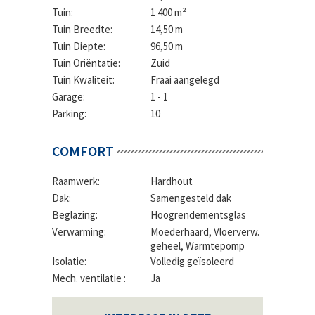
Tuin:
1 400 m²
Tuin Breedte:
14,50 m
Tuin Diepte:
96,50 m
Tuin Oriëntatie:
Zuid
Tuin Kwaliteit:
Fraai aangelegd
Garage:
1 - 1
Parking:
10
COMFORT
Raamwerk:
Hardhout
Dak:
Samengesteld dak
Beglazing:
Hoogrendementsglas
Verwarming:
Moederhaard, Vloerverw.
geheel, Warmtepomp
Isolatie:
Volledig geïsoleerd
Mech. ventilatie :
Ja