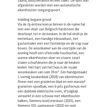
sauna, doucheruimte en een toilet. De oprit kan
afgesloten worden met een automatische
eikenhouten toegangspoort.
Indeling begane grond:
Via de zij-entree kom je binnen in de ruime hal
met een vloer van Belgisch hardsteen die
doorloopt tot in de keuken. In de hal vindt je de
meterkast, een handige inbouwkast, het
gastentoilet met een fonteintje en de trap naar
boven. De woonkamer aan de voorzijde van de
woning heeft een sfeervolle houtkachel, een
warme eikenhouten vloer en stoere zwart
stalen schuifdeuren die je naar de keuken
leiden. Het hart van het huis is de royale
woonkeuken van ruim 39 m². Een handgemaakt
L-vormig keukenblok (2018) van eikenhouten
fineer met een granieten blad en een massief
granieten spoelbak, een 6-pits gasfornuis met
een dubbele elektrische oven, afzuigkap
verwerkt in een schouw met eikenhouten
balken, Siemens koel/vrieskast (2023), een
Siemens XXL vaatwasser (2023) en veel