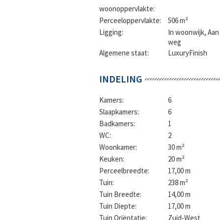
woonoppervlakte:
Perceeloppervlakte:
506 m²
Ligging:
In woonwijk, Aan
weg
Algemene staat:
LuxuryFinish
INDELING
Kamers:
6
Slaapkamers:
6
Badkamers:
1
WC:
2
Woonkamer:
30 m²
Keuken:
20 m²
Perceelbreedte:
17,00 m
Tuin:
238 m²
Tuin Breedte:
14,00 m
Tuin Diepte:
17,00 m
Tuin Oriëntatie:
Zuid-West