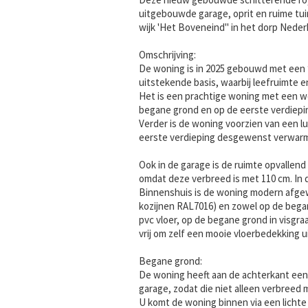
uitgebouwde garage, oprit en ruime tui
wijk 'Het Boveneind" in het dorp Nede
Omschrijving:
De woning is in 2025 gebouwd met een ‘
uitstekende basis, waarbij leefruimte e
Het is een prachtige woning met een w
begane grond en op de eerste verdiepi
Verder is de woning voorzien van een 
eerste verdieping desgewenst verwarm
Ook in de garage is de ruimte opvallen
omdat deze verbreed is met 110 cm. In
Binnenshuis is de woning modern afgew
kozijnen RAL7016) en zowel op de begane
pvc vloer, op de begane grond in visgra
vrij om zelf een mooie vloerbedekking ui
Begane grond:
De woning heeft aan de achterkant een
garage, zodat die niet alleen verbreed m
U komt de woning binnen via een lichte