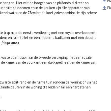
Pl
e hangen. Hier valt de hoogte van de plafonds al direct op.
t ruim te noemen en in de keuken zijn alle apparaten van
Pl
kend water en de 75cm brede koel-/vriescombinatie zijn zekere
ste trap naar de eerste verdieping met een royale overloop met
odern en ruim toilet en een moderne badkamer met een douche
i-/kiepramen.
n vaste open trap naar de tweede verdieping met een royale
j de kamer aan de voorkant een dakkapel heeft en de kamer aan
e zwarte split-rand en de ruime tuin rondom de woning of via het
slaande deuren in de woning die leiden naar een hardstenen
u.