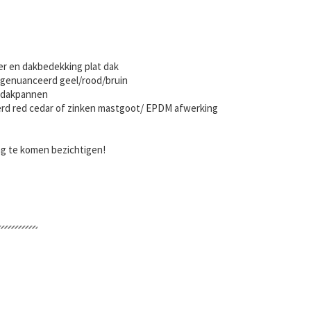
r en dakbedekking plat dak
genuanceerd geel/rood/bruin
e dakpannen
erd red cedar of zinken mastgoot/ EPDM afwerking
ing te komen bezichtigen!