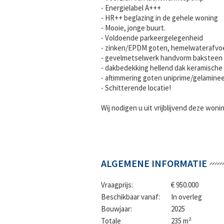
- Energielabel A+++
- HR++ beglazing in de gehele woning
- Mooie, jonge buurt.
- Voldoende parkeergelegenheid
- zinken/EPDM goten, hemelwaterafvoe
- gevelmetselwerk handvorm baksteen 
- dakbedekking hellend dak keramisch
- aftimmering goten uniprime/gelamine
- Schitterende locatie!
Wij nodigen u uit vrijblijvend deze won
ALGEMENE INFORMATIE
Vraagprijs:
€ 950.000
Beschikbaar vanaf:
In overleg
Bouwjaar:
2025
Totale
235 m²