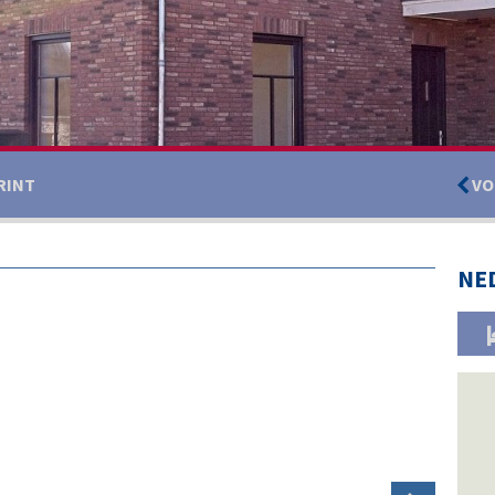
RINT
VO
Foto 
NE