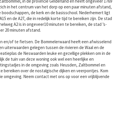
altbommel, in de provincie Gelderland en heeft ongeveer 1769
zich in het centrum van het dorp op een paar minuten afstand,
e boodschappen, de kerk en de basisschool. Nederhemert ligt
5 en de A27, die in redelijk korte tijd te bereiken zijn. De stad
elweg A2 is in ongeveer10 minuten te bereiken, de stad ’s-
er 20 minuten afstand.
n en/of te fietsen. De Bommelerwaard heeft een afwisselend
n uiterwaarden gelegen tussen de rivieren de Waal en de
creatieplas de Neswaarden leuke en gezellige plekken om in de
lijk de tuin van deze woning ook wel een heerlijke en
estingstadjes in de omgeving zoals Heusden, Zaltbommel en
te bereiken over de nostalgische dijken en veerpontjes. Kom
ie omgeving. Neem contact met ons op voor een vrijblijvende