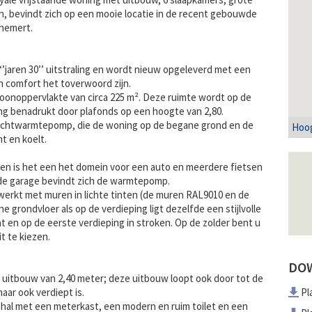
n, bevindt zich op een mooie locatie in de recent gebouwde
rhemert.
’jaren 30’’ uitstraling en wordt nieuw opgeleverd met een
n comfort het toverwoord zijn.
oonoppervlakte van circa 225 m². Deze ruimte wordt op de
ng benadrukt door plafonds op een hoogte van 2,80.
luchtwarmtepomp, die de woning op de begane grond en de
Hoog
t en koelt.
d en is het een het domein voor een auto en meerdere fietsen
 de garage bevindt zich de warmtepomp.
erkt met muren in lichte tinten (de muren RAL9010 en de
 grondvloer als op de verdieping ligt dezelfde een stijlvolle
at en op de eerste verdieping in stroken. Op de zolder bent u
t te kiezen.
DO
 uitbouw van 2,40 meter; deze uitbouw loopt ook door tot de
aar ook verdiept is.
Pl
 hal met een meterkast, een modern en ruim toilet en een