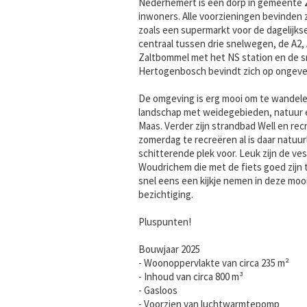
Nederhemert is een dorp in gemeente Z
inwoners. Alle voorzieningen bevinden 
zoals een supermarkt voor de dagelijks
centraal tussen drie snelwegen, de A2, A1
Zaltbommel met het NS station en de sn
Hertogenbosch bevindt zich op ongeve
De omgeving is erg mooi om te wandele
landschap met weidegebieden, natuur e
Maas. Verder zijn strandbad Well en re
zomerdag te recreëren al is daar natuur
schitterende plek voor. Leuk zijn de v
Woudrichem die met de fiets goed zijn 
snel eens een kijkje nemen in deze moo
bezichtiging.
Pluspunten!
Bouwjaar 2025
- Woonoppervlakte van circa 235 m²
- Inhoud van circa 800 m³
- Gasloos
- Voorzien van luchtwarmtepomp