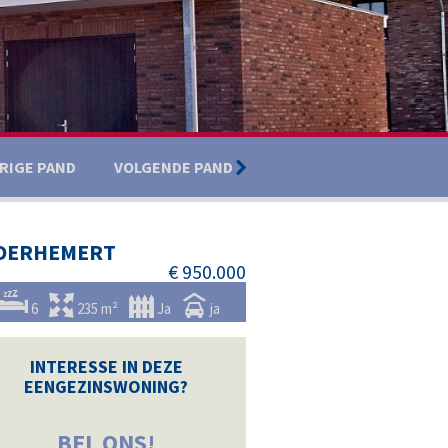
RIGE PAND
VOLGENDE PAND
5/44
DERHEMERT
€ 950.000
6
235 m²
Ja
ja
INTERESSE IN DEZE
EENGEZINSWONING?
BEL ONS!