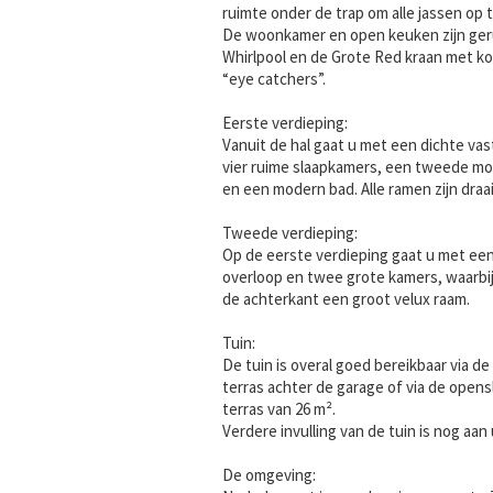
ruimte onder de trap om alle jassen op t
De woonkamer en open keuken zijn gerus
Whirlpool en de Grote Red kraan met ko
“eye catchers”.
Eerste verdieping:
Vanuit de hal gaat u met een dichte va
vier ruime slaapkamers, een tweede m
en een modern bad. Alle ramen zijn draa
Tweede verdieping:
Op de eerste verdieping gaat u met ee
overloop en twee grote kamers, waarbi
de achterkant een groot velux raam.
Tuin:
De tuin is overal goed bereikbaar via d
terras achter de garage of via de open
terras van 26 m².
Verdere invulling van de tuin is nog aan 
De omgeving: