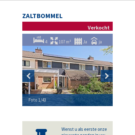
ZALTBOMMEL
Verkocht
4
107 m²
Ja
ja
Foto 1/43
Foto 2/4
Wenst u als eerste onze