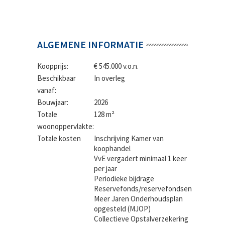
ALGEMENE INFORMATIE
Koopprijs:
€ 545.000 v.o.n.
Beschikbaar
In overleg
vanaf:
Bouwjaar:
2026
Totale
128 m²
woonoppervlakte:
Totale kosten
Inschrijving Kamer van
koophandel
VvE vergadert minimaal 1 keer
per jaar
Periodieke bijdrage
Reservefonds/reservefondsen
Meer Jaren Onderhoudsplan
opgesteld (MJOP)
Collectieve Opstalverzekering