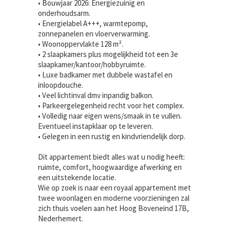
• Bouwjaar 2026: Energiezuinig en
onderhoudsarm.
• Energielabel A+++, warmtepomp,
zonnepanelen en vloerverwarming.
• Woonoppervlakte 128 m².
• 2 slaapkamers plus mogelijkheid tot een 3e
slaapkamer/kantoor/hobbyruimte.
• Luxe badkamer met dubbele wastafel en
inloopdouche.
• Veel lichtinval dmv inpandig balkon.
• Parkeergelegenheid recht voor het complex.
• Volledig naar eigen wens/smaak in te vullen.
Eventueel instapklaar op te leveren.
• Gelegen in een rustig en kindvriendelijk dorp.
Dit appartement biedt alles wat u nodig heeft:
ruimte, comfort, hoogwaardige afwerking en
een uitstekende locatie.
Wie op zoek is naar een royaal appartement met
twee woonlagen en moderne voorzieningen zal
zich thuis voelen aan het Hoog Boveneind 17B,
Nederhemert.