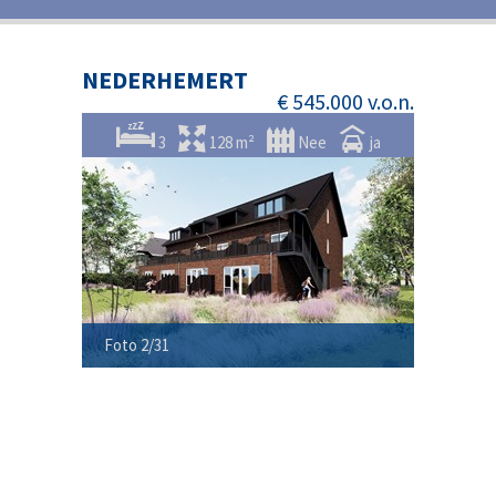
NEDERHEMERT
€ 545.000 v.o.n.
3
128 m²
Nee
ja
Foto 2/31
Foto 3/3