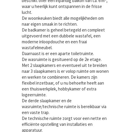
beschikt over een inpandig balkon van ca. 6 m²,
waar u heerlijk kunt ontspannen in de frisse
lucht.
De woonkeuken biedt alle mogelijkheden om
naar eigen smaak in te richten.
De badkamer is geheel betegeld en compleet
uitgevoerd met een dubbele wastafel, een
moderne inloopdouche en een fraai
wastafelmeubel.
Daarnaast is er een aparte toiletruimte.
De wasruimte is gesitueerd op de 2e etage.
Met 2 slaapkamers en eventueel uit te breiden
naar 3 slaapkamers is er volop ruimte om wonen
en werken te combineren. De kamers zijn
flexibel inzetbaar, of u nu behoefte heeft aan
een thuiswerkplek, hobbykamer of extra
logeerruimte.
De derde slaapkamer en de
wasruimte/technische ruimte is bereikbaar via
een vaste trap.
De technische ruimte zorgt voor een nette en
efficiënte opstelling van installaties en
apparatuur.